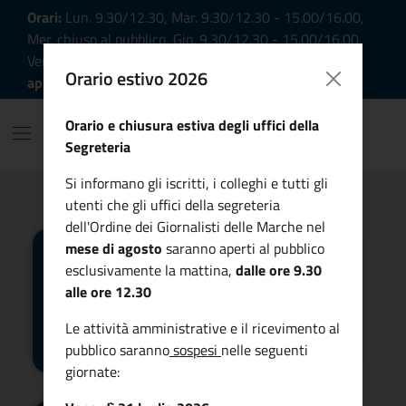
Vai ai contenuti
Vai al footer
Orari:
Lun. 9.30/12.30, Mar. 9.30/12.30 - 15.00/16.00,
Mer. chiuso al pubblico, Gio. 9.30/12.30 - 15.00/16.00,
Ven. 9.30/12.30 |
Ricevimento al pubblico su
Orario estivo 2026
appuntamento
Orario e chiusura estiva degli uffici della
Odg Marche
Segreteria
Odg Marche - Ordine Giorna
Si informano gli iscritti, i colleghi e tutti gli
utenti che gli uffici della segreteria
dell'Ordine dei Giornalisti delle Marche nel
mese di agosto
saranno aperti al pubblico
esclusivamente la mattina,
dalle ore 9.30
alle ore 12.30
Le attività amministrative e il ricevimento al
Area
riservata
Albo
pubblico saranno
sospesi
nelle seguenti
giornate: