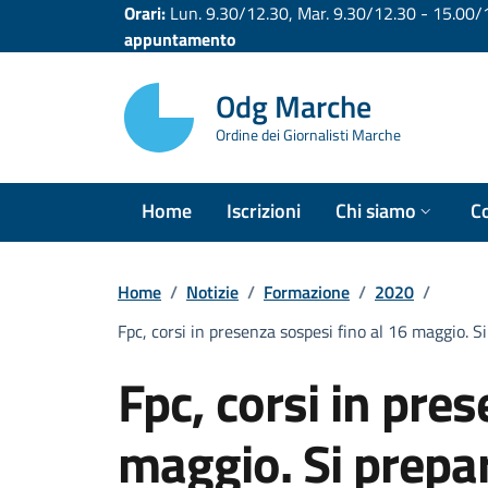
Vai ai contenuti
Vai al footer
Orari:
Lun. 9.30/12.30, Mar. 9.30/12.30 - 15.00/16
appuntamento
Odg Marche
Ordine dei Giornalisti Marche
Home
Iscrizioni
Chi siamo
Co
Home
/
Notizie
/
Formazione
/
2020
/
Fpc, corsi in presenza sospesi fino al 16 maggio. S
Fpc, corsi in pre
maggio. Si prepa