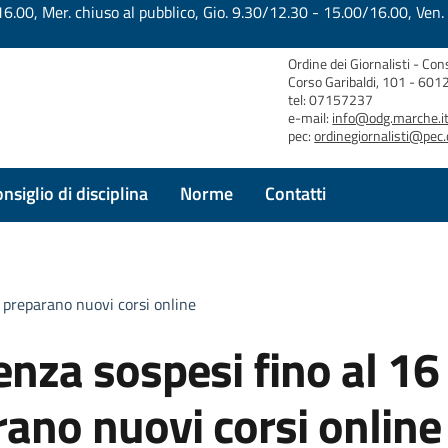
.00, Mer. chiuso al pubblico, Gio. 9.30/12.30 - 15.00/16.00, Ven.
Ordine dei Giornalisti - Con
Corso Garibaldi, 101 - 60
tel: 07157237
e-mail:
info@odg.marche.i
pec:
ordinegiornalisti@pec.
nsiglio di disciplina
Norme
Contatti
i preparano nuovi corsi online
senza sospesi fino al 16
rano nuovi corsi online