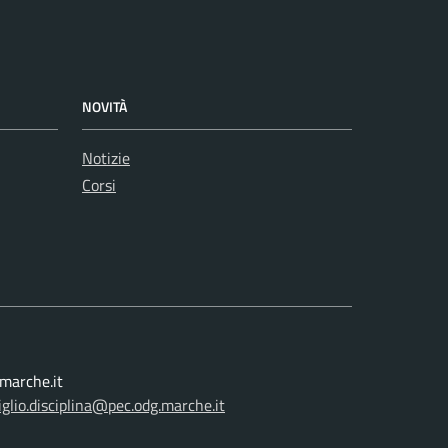
NOVITÀ
Notizie
Corsi
.marche.it
iglio.disciplina@pec.odg.marche.it