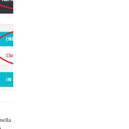
nella
a